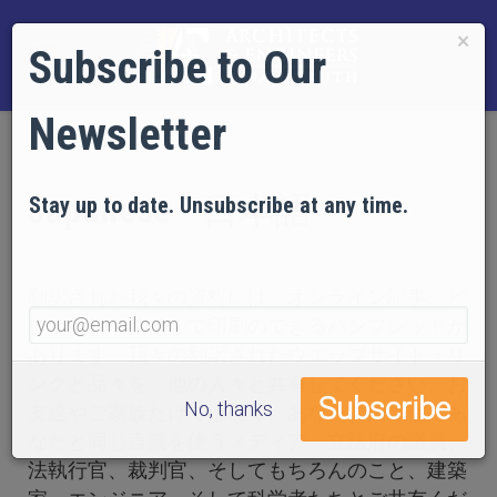
×
Subscribe to Our
Newsletter
Japanese - 日本語
Stay up to date. Unsubscribe at any time.
翻訳された我々の資料には、オンライン記事、ビ
デオ、ＤＶＤそして印刷のできるパンフレットが
あります。我々の翻訳されたウエッブサイト・リ
ンクと品々を、他の人々と共有してください。お
No, thanks
友達やご家族だけではなく、あなたの国に住みあ
なたと同じ言葉を使うメディア、立法府の議員、
法執行官、裁判官、そしてもちろんのこと、建築