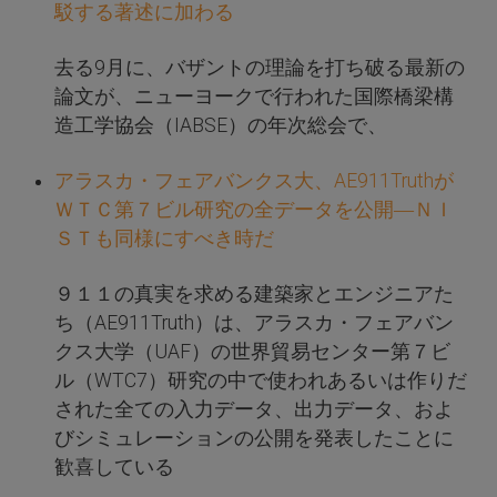
駁する著述に加わる
去る9月に、バザントの理論を打ち破る最新の
論文が、ニューヨークで行われた国際橋梁構
造工学協会（IABSE）の年次総会で、
アラスカ・フェアバンクス大、AE911Truthが
ＷＴＣ第７ビル研究の全データを公開―ＮＩ
ＳＴも同様にすべき時だ
９１１の真実を求める建築家とエンジニアた
ち（AE911Truth）は、アラスカ・フェアバン
クス大学（UAF）の世界貿易センター第７ビ
ル（WTC7）研究の中で使われあるいは作りだ
された全ての入力データ、出力データ、およ
びシミュレーションの公開を発表したことに
歓喜している