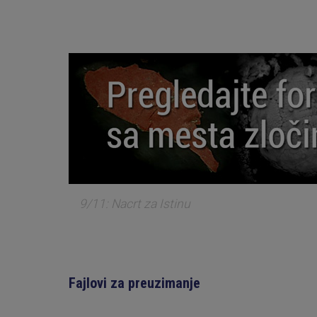
9/11: Nacrt za Istinu
Fajlovi za preuzimanje