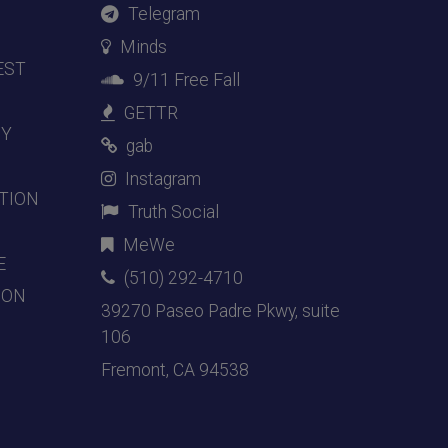
Telegram
Minds
EST
9/11 Free Fall
GETTR
DY
gab
Instagram
TION
Truth Social
MeWe
E
(510) 292-4710
ION
39270 Paseo Padre Pkwy, suite
106
Fremont, CA 94538