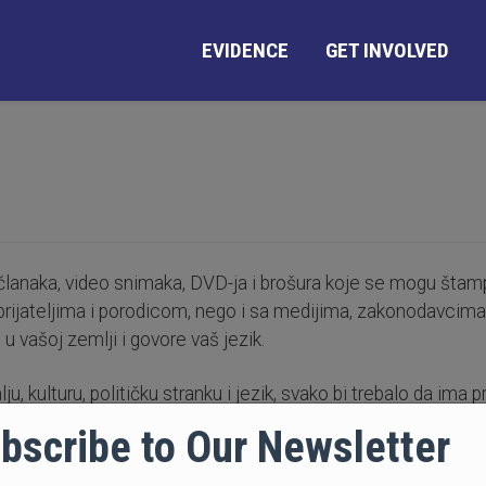
EVIDENCE
GET INVOLVED
 članaka, video snimaka, DVD-ja i brošura koje se mogu štam
rijateljima i porodicom, nego i sa medijima, zakonodavcima,
 u vašoj zemlji i govore vaš jezik.
, kulturu, političku stranku i jezik, svako bi trebalo da ima 
bscribe to Our Newsletter