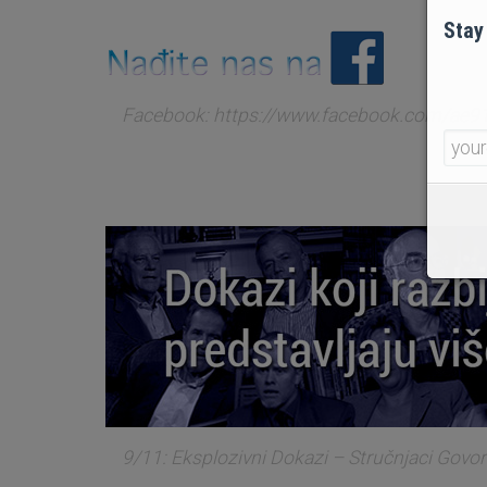
Stay
Facebook: https://www.facebook.com/ae91
9/11: Eksplozivni Dokazi – Stručnjaci Govo