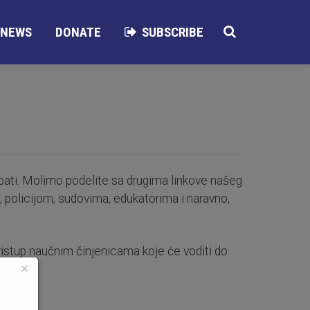
NEWS
DONATE
SUBSCRIBE
pati. Molimo podelite sa drugima linkove našeg
 policijom, sudovima, edukatorima i naravno,
pristup naučnim činjenicama koje će voditi do
×